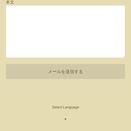
本文
Select Language
▼