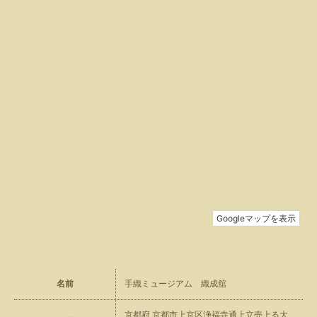
名前
手織ミュージアム 織成舘
京都府 京都市上京区浄福寺通上立売上る大