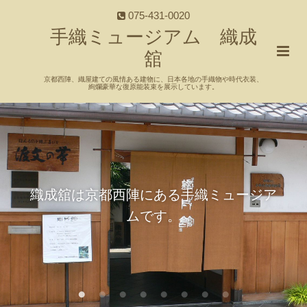
075-431-0020
手織ミュージアム 織成
舘
京都西陣、織屋建ての風情ある建物に、日本各地の手織物や時代衣装、
絢爛豪華な復原能装束を展示しています。
織成舘は京都西陣にある手織ミュージア
ムです。