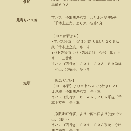
住所
黒町６９３
市バス「今出川浄福寺」より北へ徒歩5分
最寄りバス停
「千本上立売」より東へ徒歩5分
【JR京都駅より】
●市バス経由⇒《A３》乗り場より２０６系
統「千本上立売」亭下車
●地下鉄経由⇒地下鉄烏丸線「今出川駅」下
車 （三番出口）
市バス（西行き）２０１、２０３、５９系統
「今出川浄福寺」亭下車
【阪急大宮駅】
道順
【JR二条駅】より⇒市バス（北行き）２０
１系統「今出川浄福寺」亭下車
市バス（北行き）６，４６，２０６系統「千
本上立売」亭下車
【京阪出町柳駅】より⇒南出口より徒歩で今
出川 通りへ
市バス（西行き）２０１，２０３系統「今出
川浄福寺」亭下車