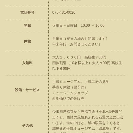
電話番号
075-431-0020
開館
火曜日～日曜日 10:00 ～ 16:00
月曜日（祝日の場合も閉館します）
休館
年末年始（お問合せください）
大人１，０００円 高校生７00円
入館料
団体割引（10名様以上）大人８00円 高校生
以下６00円
手織ミュージアム、手織工房の見学
手織り体験（要予約）
設備・サービス
ミュージアムショップ
産地価格での帯販売
今出川浄福寺から浄福寺通りを北へ5分ほど
歩くと、西陣の風情あふれる石畳の道に出会
います。道の中ほど、紬の暖簾をくぐると、
その他
織屋建の手織ミュージアム「織成舘」です。