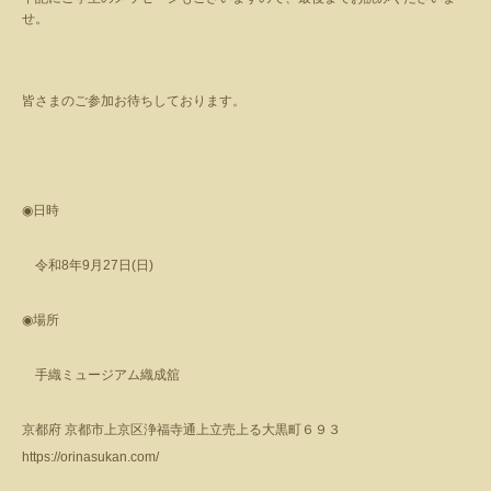
せ。
皆さまのご参加お待ちしております。
◉
日時
令和
8
年
9
月
27
日
(
日
)
◉
場所
手織ミュージアム織成舘
京都府 京都市上京区浄福寺通上立売上る大黒町６９３
https://orinasukan.com/