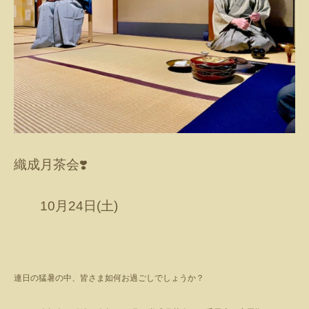
織成月茶会
❣️
10
月
24
日
(
土
)
連日の猛暑の中、皆さま如何お過ごしでしょうか？