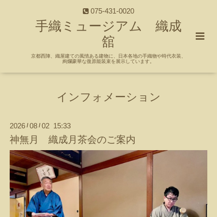
075-431-0020
手織ミュージアム 織成
舘
京都西陣、織屋建ての風情ある建物に、日本各地の手織物や時代衣装、
絢爛豪華な復原能装束を展示しています。
インフォメーション
2026
08
02 15:33
/
/
神無月 織成月茶会のご案内