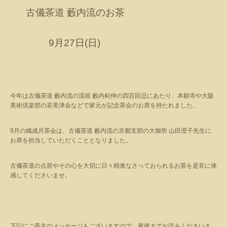
古儀茶道 藪内流のお茶
9
月
27
日
(
日
)
今年は古儀茶道 藪内流の流祖 藪内剣仲の四百回忌にあたり、本願寺や大阪
美術倶楽部の若美津会などで家元が記念茶会のお席を持たれました。
9
月の織成月茶会は、古儀茶道 藪内流の京都支部の大御所 山田澄子先生に
お席を担当していただくこととなりました。
古儀茶道の点前やその心を大切に日々精進なさっておられるお茶を是非に体
感してくださいませ。
下記にご亭主のメッセージもございますので、最後までお読みくださいま