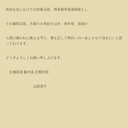
帛紗を右にかけての武家点前、西本願寺茶道師家とし
ての書院点前。大振りの帛紗さばき、所作等、流祖か
ら受け継がれた教えを守り、襟を正して明日への一歩とさせて頂きたいと思
っております。
どうぞよろしくお願い申し上げます。
古儀茶道 藪内流 京都支部
山田澄子