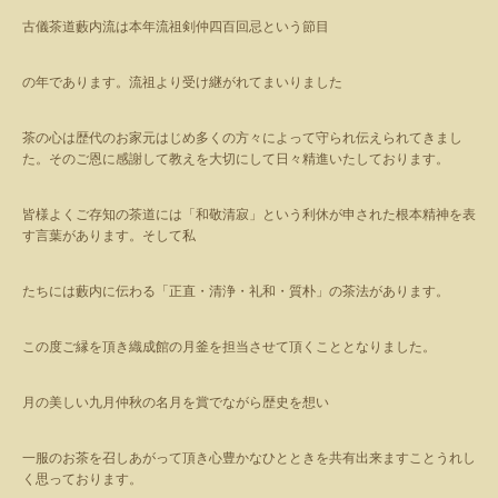
古儀茶道藪内流は本年流祖剣仲四百回忌という節目
の年であります。流祖より受け継がれてまいりました
茶の心は歴代のお家元はじめ多くの方々によって守られ伝えられてきまし
た。そのご恩に感謝して教えを大切にして日々精進いたしております。
皆様よくご存知の茶道には「和敬清寂」という利休が申された根本精神を表
す言葉があります。そして私
たちには藪内に伝わる「正直・清浄・礼和・質朴」の茶法があります。
この度ご縁を頂き織成館の月釜を担当させて頂くこととなりました。
月の美しい九月仲秋の名月を賞でながら歴史を想い
一服のお茶を召しあがって頂き心豊かなひとときを共有出来ますことうれし
く思っております。