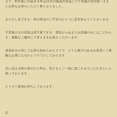
さて、昨年春に引続き今年は
10
月の織成月茶会にて千里庵の安田順一さま
にお席をお持ちいただく事となりました。
まだ少し先ですが、秋の茶会のご予定のひとつに是非加えてくださいませ。
千里庵さまの流派は表千家ですが、普段からあまりお流儀のみにはこだわら
ず、素敵なご趣向にて皆さまをお迎えくださいます。
道具好きが高じてお茶を始められたそうで、とても魅力のあるお道具にて素
敵なお席になるかとワクワクしております。
共に深まる秋の茶のひと時を、皆さまとご一緒に過ごさせていただきたいと
願っております。
どうぞご参加お待ちしております。
記