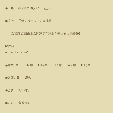
◉
日時
令和
8
年
10
月
24
日（土）
◉
場所
手織ミュージアム織成舘
京都府 京都市上京区浄福寺通上立売上る大黒町
693
https://
orinasukan.com/
◉
席数
5
席
10
時席
11
時席
13
時席
14
時席
15
時席
◉
各席人数
15
名
◉
会費
3,000
円
◉
内容
薄茶
2
服