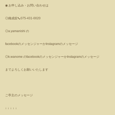
◉
お申し込み・お問い合わせは
◎織成舘
📞
075-431-0020
◎
a.yamanishi
の
facebook
のメッセンジャーか
Instagram
のメッセージ
◎
k.wanome
の
facebook
のメッセンジャーか
Instagram
のメッセージ
までよろしくお願いいたします
ご亭主のメッセージ
↓
↓
↓
↓
↓