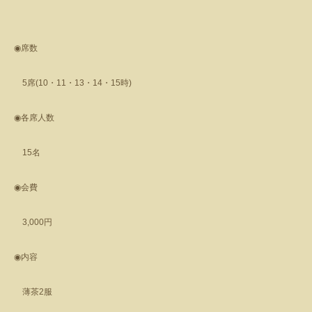
◉
席数
5
席
(10
・
11
・
13
・
14
・
15
時
)
◉
各席人数
15
名
◉
会費
3,000
円
◉
内容
薄茶
2
服