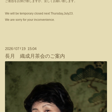
ご迷惑をお掛け致しますが、宜しくお願い致します。
We will be temporary closed next Thursday,July23.
We are sorry for your inconvenience.
2026
07
19 15:04
/
/
長月 織成月茶会のご案内