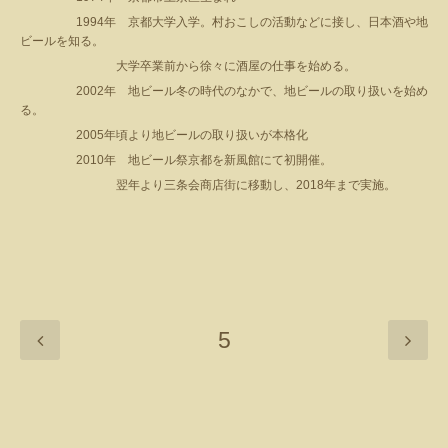
1994
年 京都大学入学。村おこしの活動などに接し、日本酒や地
ビールを知る。
大学卒業前から徐々に酒屋の仕事を始める。
2002
年 地ビール冬の時代のなかで、地ビールの取り扱いを始め
る。
2005
年頃より地ビールの取り扱いが本格化
2010
年 地ビール祭京都を新風館にて初開催。
翌年より三条会商店街に移動し、
2018
年まで実施。
5