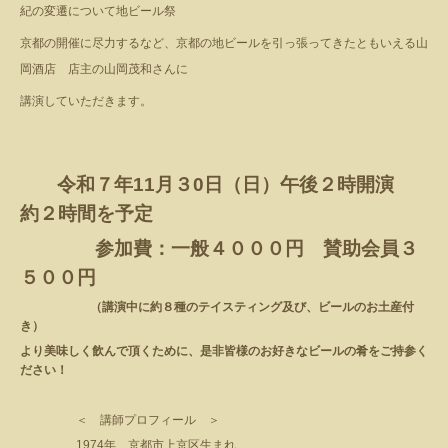
紀の変遷について
地ビール祭
京都の開催に尽力するなど、京都の地ビールを引っ張ってきたともいえる山
岡酒店
店主の山岡茂和さんに
講演していただきます。
令和７年11月３0日（日）午後２時開演
約２時間を予定
参加費：一般４０００円 賛助会員３
５００円
（講演中に約８種のテイスティング及び、ビールのお土産付
き）
より美味しく飲んで頂くために、是非皆様のお好きなビールの肴をご持参く
ださい！
＜ 講師プロフィール ＞
1974
年 京都市上京区生まれ