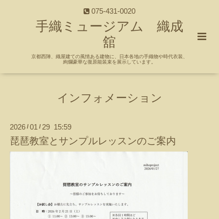
075-431-0020
手織ミュージアム 織成
舘
京都西陣、織屋建ての風情ある建物に、日本各地の手織物や時代衣装、
絢爛豪華な復原能装束を展示しています。
インフォメーション
2026
01
29 15:59
/
/
琵琶教室とサンプルレッスンのご案内