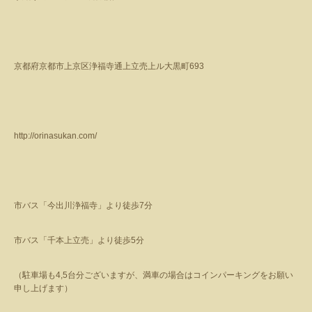
京都府京都市上京区浄福寺通上立売上ル大黒町
693
http://orinasukan.com/
市バス「今出川浄福寺」より徒歩
7
分
市バス「千本上立売」より徒歩
5
分
（駐車場も
4,5
台分ございますが、満車の場合はコインパーキングをお願い
申し上げます）