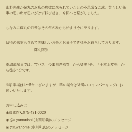
山野先生が藤丸のお店の席披に来られていたとの不思議なご縁。苦々しい茶
事の思い出が思いがけず転び起き、今回へと繋がりました。
ちなみに藤丸の月釜はその年の秋から始まり今に至ります。
日頃の感謝も含めて美味しいお茶とお菓子で皆様をお待ちしております。
藤丸阿弥
※織成舘までは、市バス「今出川浄福寺」から徒歩
7
分、「千本上立売」か
ら徒歩
5
分です。
※駐車場は
4
〜
5
台ございますが、
🈵
の場合は近隣のコインパーキングにお
願いいたします。
お申し込みは
◉
織成舘
📞
075-431-0020
◉
@a.yamanishi (
山西昭義
)
のメッセージ
◉
@k.wanome (
寒川和恵
)
のメッセージ