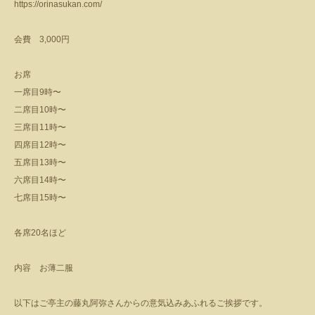
https://orinasukan.com/
会費
3,000
円
お席
一席目
9
時〜
二席目
10
時〜
三席目
11
時〜
四席目
12
時〜
五席目
13
時〜
六席目
14
時〜
七席目
15
時〜
各席
20
名ほど
内容 お薄二服
以下はご亭主の藤丸阿弥さんからの意気込みあふれるご挨拶です。