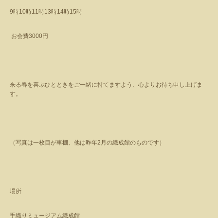
9
時
10
時
11
時
13
時
14
時
15
時
お会費
3000
円
来る春を喜ぶひとときをご一緒に持てますよう、心よりお待ち申し上げま
す。
（写真は一枚目が車棚、他は昨年
2
月の織成館のものです）
場所
手織りミュージアム織成館