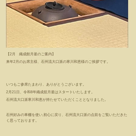
【
2
月 織成館月釜のご案内】
来年2月のお席主様、石州流大口派の寒川和恵様のご挨拶です。
いつもご参席たまわり、ありがとうございます。
2月21日、令和8年織成舘月釜はスタートいたします。
石州流大口派寒川和恵が持たせていただくこととなりました。
石州好みの車棚を使い,初心に戻り、石州流大口派の点前をご覧いただきた
く思っております。