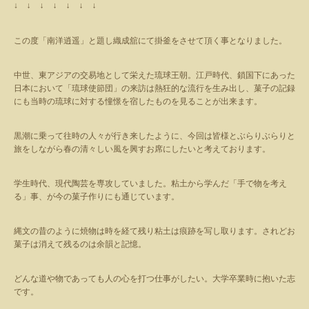
↓
↓
↓
↓
↓
↓
↓
この度「南洋逍遥」と題し織成舘にて掛釜をさせて頂く事となりました。
中世、東アジアの交易地として栄えた琉球王朝。江戸時代、鎖国下にあった
日本において「琉球使節団」の来訪は熱狂的な流行を生み出し、菓子の記録
にも当時の琉球に対する憧憬を宿したものを見ることが出来ます。
黒潮に乗って往時の人々が行き来したように、今回は皆様とぶらりぶらりと
旅をしながら春の清々しい風を興すお席にしたいと考えております。
学生時代、現代陶芸を専攻していました。粘土から学んだ「手で物を考え
る」事、が今の菓子作りにも通じています。
縄文の昔のように焼物は時を経て残り粘土は痕跡を写し取ります。されどお
菓子は消えて残るのは余韻と記憶。
どんな道や物であっても人の心を打つ仕事がしたい。大学卒業時に抱いた志
です。