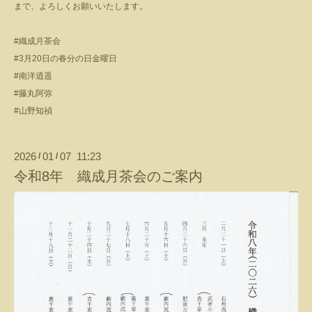
まで、よろしくお願いいたします。
#
織成月茶会
#3
月
20
日の春分の日金曜日
#
南洋逍遥
#
藤丸阿弥
#
山野知禎
2026
01
07 11:23
/
/
令和8年 織成月茶会のご案内