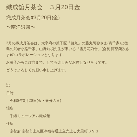
織成舘月茶会 ３月20日金
織成月茶会
❣️
3
月
20
日
(
金
)
〜南洋逍遥〜
3
月の織成月茶会は、太宰府の菓子匠『藤丸』の藤丸阿弥さま
(
表千家
)
と徳
島の武者小路千家、山野知禎先生が率いる『雪月花乃會』
(
会長 阿部榮次さ
ま
)
のコラボレーションとなります。
お菓子からご趣向まで、とても楽しみなお席となりそうです。
どうぞよろしくお願い申し上げます。
記
日時
令和
8
年
3
月
20
日
(
金・春分の日
)
場所
手織ミュージアム織成舘
住所
京都府 京都市上京区浄福寺通上立売上る大黒町６９３