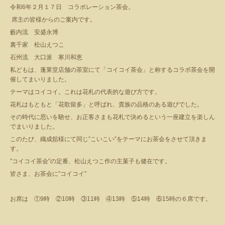
令和6年２月１７日 コラボレーション茶会。
席主の皆様からのご案内です。
藪内流 安盛永博
裏千家 松山えつこ
石州流 大口派 寒川和恵
私どもは、蓬莱堂店舗の茶室にて「コイコイ茶会」と称するコラボ茶会を開
催してまいりました。
テーマはコイコイ。これは花札の代表的な遊び方です。
花札はもともと「花歌留多」と呼ばれ、貴族の品格のある遊びでした。
その時代に思いを馳せ、お正客さまも花札で決めるという一座建立を楽しん
でまいりました。
このたび、織成舘様にて同じ”こいこい”をテーマにお茶会をさせて頂きま
す。
”コイコイ茶会”の定番、松山えつこ作の主菓子も健在です。
皆さま、お茶会に”コイコイ”
お席は ①9時 ②10時 ③11時 ④13時 ⑤14時 ⑥15時の６席です。