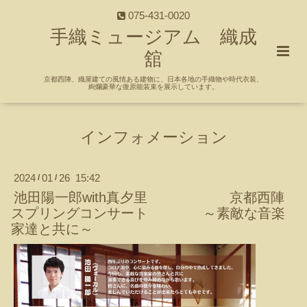
075-431-0020
手織ミュージアム 織成
舘
京都西陣、織屋建ての風情ある建物に、日本各地の手織物や時代衣装、
絢爛豪華な復原能装束を展示しています。
インフォメーション
2024
01
26 15:42
/
/
池田陽一郎with真夕里 京都西陣
スプリングコンサート ～素敵な音楽
家達と共に～