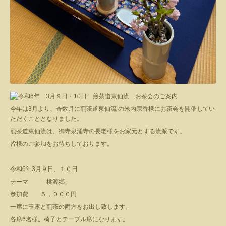
今年は3月より、奇数月に煎茶道東仙流 の米内宗香様にお茶会を開催してい
ただくこととなりました。
煎茶道東仙流は、御寺泉涌寺の長老様をお家元とする流派です。
皆様のご参加をお待ちしております。
令和6年3月９日、１０日
テーマ 「桃源郷」
参加費 ５，０００円
一席に玉露と煎茶の両方をお出し致します。
各席6名様。椅子とテーブル席になります。