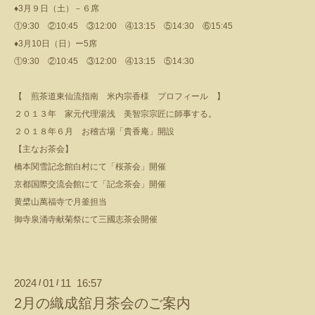
♦3月９日（土）－６席
①9:30 ②10:45 ③12:00 ④13:15 ⑤14:30 ⑥15:45
♦3月10日（日）ー5席
①9:30 ②10:45 ③12:00 ④13:15 ⑤14:30
【 煎茶道東仙流指南 米内宗香様 プロフィール 】
２０１３年 家元代理湯浅 美智宗宗匠に師事する。
２０１８年６月 お稽古場「貴香庵」開設
【主なお茶会】
橋本関雪記念館白村にて「桜茶会」開催
京都国際交流会館にて「記念茶会」開催
黄檗山萬福寺で月釜担当
御寺泉涌寺献菊祭にて三國志茶会開催
2024
01
11 16:57
/
/
2月の織成舘月茶会のご案内