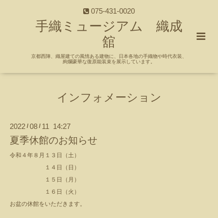
075-431-0020
手織ミュージアム 織成
舘
京都西陣、織屋建ての風情ある建物に、日本各地の手織物や時代衣装、
絢爛豪華な復原能装束を展示しています。
インフォメーション
2022
08
11 14:27
/
/
夏季休館のお知らせ
令和４年８月１３日（土）
１４日（日）
１５日（月）
１６日（火）
お盆の休館をいただきます。