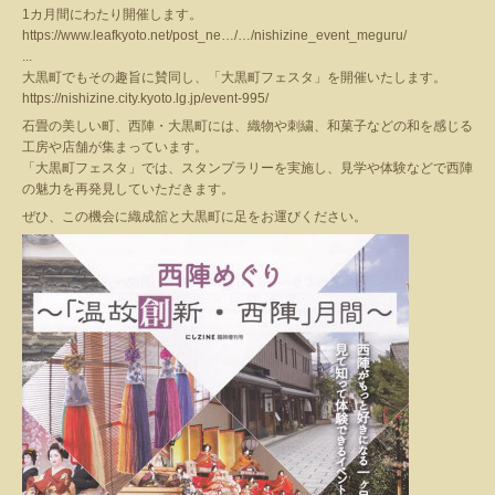
1カ月間にわたり開催します。
https://www.leafkyoto.net/post_ne…/…/nishizine_event_meguru/
...
大黒町でもその趣旨に賛同し、「大黒町フェスタ」を開催いたします。
https://nishizine.city.kyoto.lg.jp/event-995/
石畳の美しい町、西陣・大黒町には、織物や刺繍、和菓子などの和を感じる
工房や店舗が集まっています。
「大黒町フェスタ」では、スタンプラリーを実施し、見学や体験などで西陣
の魅力を再発見していただきます。
ぜひ、この機会に織成舘と大黒町に足をお運びください。