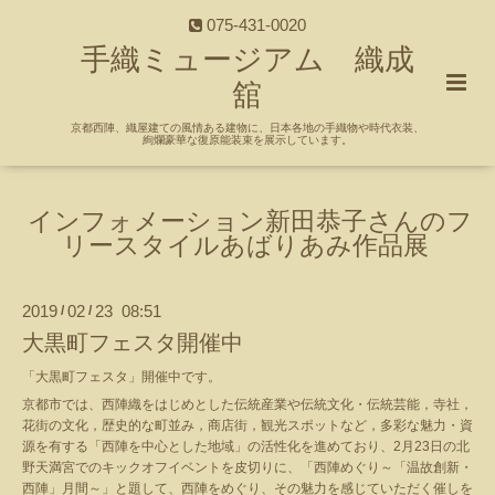
075-431-0020
手織ミュージアム 織成
舘
京都西陣、織屋建ての風情ある建物に、日本各地の手織物や時代衣装、
絢爛豪華な復原能装束を展示しています。
インフォメーション新田恭子さんのフ
リースタイルあばりあみ作品展
2019
02
23 08:51
/
/
大黒町フェスタ開催中
「大黒町フェスタ」開催中です。
京都市では、西陣織をはじめとした伝統産業や伝統文化・伝統芸能，寺社，
花街の文化，歴史的な町並み，商店街，観光スポットなど，多彩な魅力・資
源を有する「西陣を中心とした地域」の活性化を進めており、2月23日の北
野天満宮でのキックオフイベントを皮切りに、「西陣めぐり～「温故創新・
西陣」月間～」と題して、西陣をめぐり、その魅力を感じていただく催しを