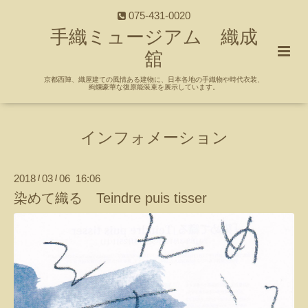
075-431-0020
手織ミュージアム 織成
舘
京都西陣、織屋建ての風情ある建物に、日本各地の手織物や時代衣装、
絢爛豪華な復原能装束を展示しています。
インフォメーション
2018
03
06 16:06
/
/
染めて織る Teindre puis tisser