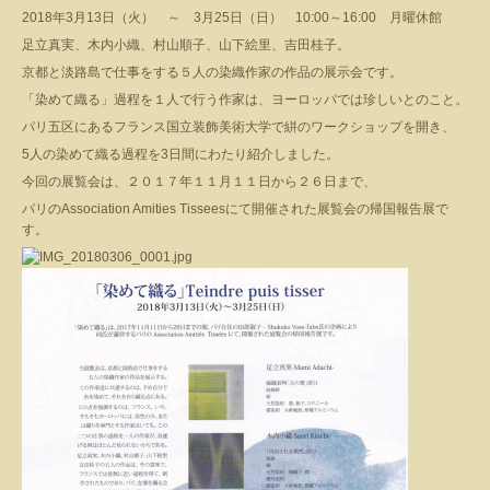
2018年3月13日（火） ～ 3月25日（日） 10:00～16:00 月曜休館
足立真実、木内小織、村山順子、山下絵里、吉田桂子。
京都と淡路島で仕事をする５人の染織作家の作品の展示会です。
「染めて織る」過程を１人で行う作家は、ヨーロッパでは珍しいとのこと。
パリ五区にあるフランス国立装飾美術大学で絣のワークショップを開き、
5人の染めて織る過程を3日間にわたり紹介しました。
今回の展覧会は、２０１７年１１月１１日から２６日まで、
パリのAssociation Amities Tisseesにて開催された展覧会の帰国報告展で
す。