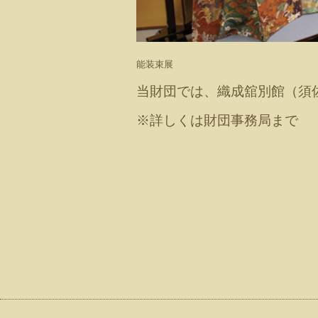
能装束展
当財団では、織成舘別館（須
※詳しくは財団事務局まで