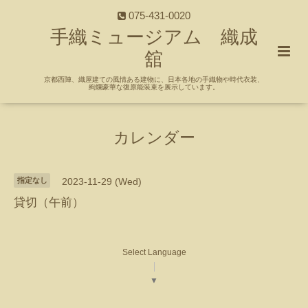
075-431-0020
手織ミュージアム 織成
舘
京都西陣、織屋建ての風情ある建物に、日本各地の手織物や時代衣装、
絢爛豪華な復原能装束を展示しています。
カレンダー
指定なし
2023-11-29 (Wed)
貸切（午前）
Select Language
▼