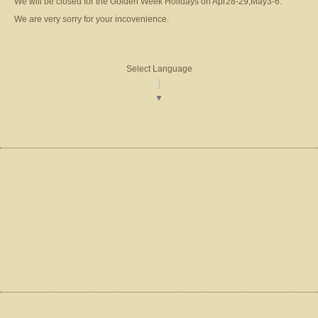
We will be closed for the Golden Week Holidays on Apr28-29,May3-6.
We are very sorry for your incovenience.
Select Language
▼