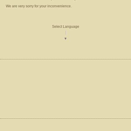
We are very sorry for your inconvenience.
Select Language
▼