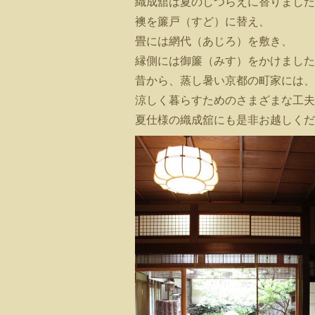
織成舘は夏のしつらえに替りました
襖を簾戸（すど）に替え、
畳には網代（あじろ）を敷き、
縁側には御簾（みす）をかけました
昔から、蒸し暑い京都の町家には、
涼しく暮らすためのさまざまな工夫
夏仕様の織成舘にも是非お越しくだ