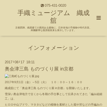
075-431-0020
手織ミュージアム 織成
舘
京都西陣、織屋建ての風情ある建物に、日本各地の手織物や時代衣装、
絢爛豪華な復原能装束を展示しています。
インフォメーション
2017
08
17 18:11
/
/
奥会津三島 ものづくり展 in京都
2017年9月1日（金）～5日（火） １０：００～１６：００
織成舘にて「奥会津三島 ものづくり展 in京都」を開催いたします。
雪深い奥会津地方で古くから冬期の手仕事として伝承されてきた「編み組細
工」は、
ヒロロや山ブドウ、マタタビなどの植物を素材とした籠や笊などの手編みの