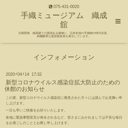
075-431-0020
手織ミュージアム 織成
舘
京都西陣、織屋建ての風情ある建物に、日本各地の手織物や時代衣装、
絢爛豪華な復原能装束を展示しています。
インフォメーション
2020
04
14 17:32
/
/
新型コロナウイルス感染症拡大防止のための
休館のお知らせ
この度、新型コロナウイルス感染症に罹患された方々には謹んでお見舞い申
し上げます。
一日も早いご快復をお祈りいたします。
各地に緊急事態宣言が発令されるなど、皆さまにおかれましては不安な毎日
をお過ごしのこととお察し申し上げます。