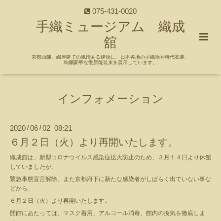
075-431-0020
手織ミュージアム 織成
舘
京都西陣、織屋建ての風情ある建物に、日本各地の手織物や時代衣装、
絢爛豪華な復原能装束を展示しています。
インフォメーション
2020
06
02 08:21
/
/
６月２日（火）より再開いたします。
織成舘は、新型コロナウイルス感染症拡大防止のため、３月１４日より休館
していましたが、
緊急事態宣言解除、また京都府下に新たな感染者がしばらく出ていない事な
どから、
６月２日（火）より再開いたします。
開館にあたっては、マスク着用、アルコール消毒、館内の換気を徹底しま