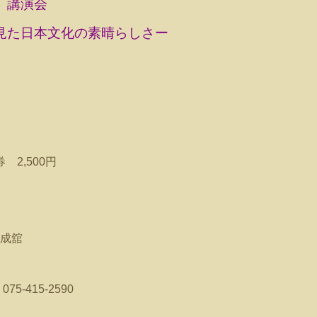
 講演会
見た日本文化の素晴らしさー
2,500円
織成舘
5‐415‐2590