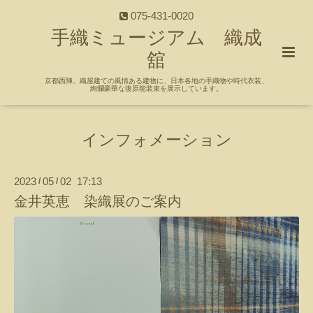
075-431-0020
手織ミュージアム 織成
舘
京都西陣、織屋建ての風情ある建物に、日本各地の手織物や時代衣装、
絢爛豪華な復原能装束を展示しています。
インフォメーション
2023
05
02 17:13
/
/
金井英恵 染織展のご案内