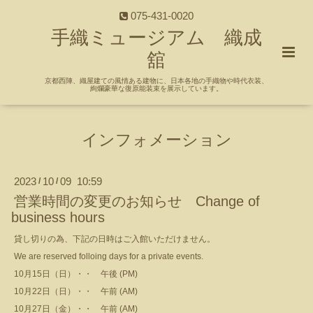
075-431-0020
手織ミュージアム 織成
舘
京都西陣、織屋建ての風情ある建物に、日本各地の手織物や時代衣装、
絢爛豪華な復原能装束を展示しています。
インフォメーション
2023
10
09 10:59
/
/
営業時間の変更のお知らせ Change of
business hours
貸し切りの為、下記の日時はご入館いただけません。
We are reserved folloing days for a private events.
10月15日（日）・・ 午後 (PM)
10月22日（日）・・ 午前 (AM)
10月27日（金）・・ 午前 (AM)