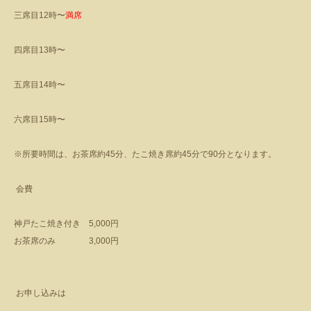
三席目
12
時〜
満席
四席目
13
時〜
五席目
14
時〜
六席目
15
時〜
※所要時間は、お茶席約
45
分、たこ焼き席約
45
分で
90
分となります。
会費
神戸たこ焼き付き
5,000
円
お茶席のみ
3,000
円
お申し込みは