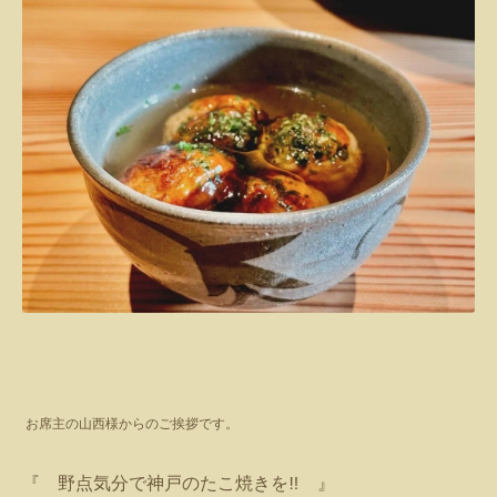
お席主の山西様からのご挨拶です。
『 野点気分で神戸のたこ焼きを
‼️ 』