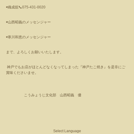
◉
織成舘
📞
075-431-0020
◉
山西昭義のメッセンジャー
◉
寒川和恵のメッセンジャー
まで、よろしくお願いいたします。
神戸でもお店がほとんどなくなってしまった『神戸たこ焼き』を是非にご
賞味くださいませ。
こうみょうじ文化部 山西昭義 優
Select Language