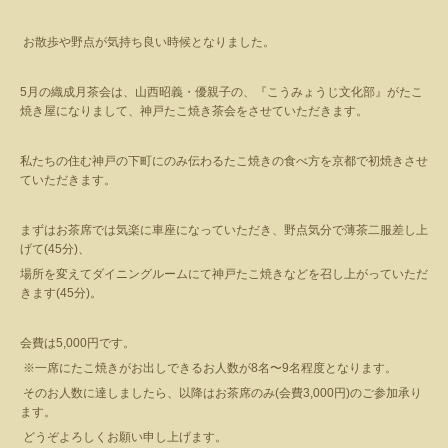
お散歩や野点が気持ち良い時候となりました。
5
月の織成月茶会は、山西昭義・優親子の、『こうみょうじ文化部』がたこ
焼き屋になりまして、神戸たこ焼き茶会をさせていただきます。
私たちの住む神戸の下町にのみ伝わるたこ焼きの食べ方を京都で初焼きさせ
ていただきます。
まずはお茶席では気楽に車座になっていただき、野点気分で薄茶二服差し上
げて
(45
分
)
、
場所を変えてダイニングルームにて神戸たこ焼きなどを召し上がっていただ
きます
(45
分
)
。
会費は
5,000
円です。
※一席にたこ焼きがお出しできるお人数が
8
名〜
9
名程度となります。
そのお人数に達しましたら、以降はお茶席のみ
(
会費
3,000
円
)
のご参加承り
ます。
どうぞよろしくお願い申し上げます。