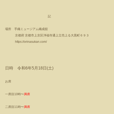
記
場所 手織ミュージアム織成舘
京都府 京都市上京区浄福寺通上立売上る大黒町６９３
https://orinasukan.com/
日時 令和
6
年
5
月
18
日
(
土
)
お席
一席目
10
時〜
満席
二席目
11
時〜
満席