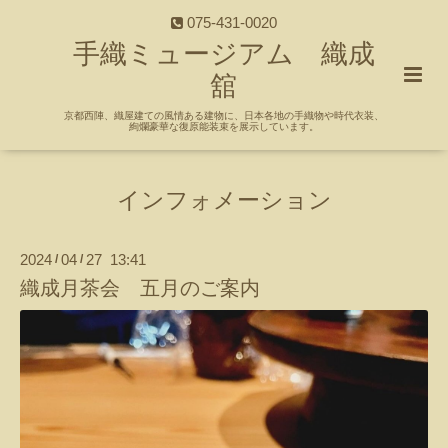
075-431-0020
手織ミュージアム 織成
舘
京都西陣、織屋建ての風情ある建物に、日本各地の手織物や時代衣装、
絢爛豪華な復原能装束を展示しています。
インフォメーション
2024
04
27 13:41
/
/
織成月茶会 五月のご案内